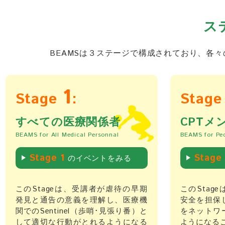
ス
BEAMSは３ステージで構成されており、各
1
Stage
:
Stag
すべての医療関係者
CPTメ
BEAMS for All Medical Personnal
BEAMS for Pe
1
Stage
Stag
のイベントをみる
このStageは、受講者が虐待の早期
このStag
発見と通告の意義を理解し、医療機
安全を担保
関でのSentinel（歩哨･見張り番）と
をネットワ
して適切な行動がとれるようになる
ようになる