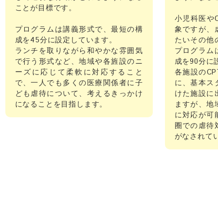
ことが目標です。
小児科医や
プログラムは講義形式で、最短の構
象ですが、
成を45分に設定しています。
たいその他
ランチを取りながら和やかな雰囲気
プログラム
で行う形式など、地域や各旌設のニ
成を90分に
ーズに応じて柔軟に対応すること
各施設のC
で、一人でも多くの医療関係者に子
に、基本ス
ども虐待について、考えるきっかけ
けた施設に
になることを目指します。
ますが、地
に対応が可
圈での虐待
がなされて